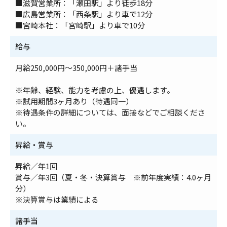
■滋賀営業所：「瀬田駅」より徒歩18分
■広島営業所：「西条駅」より車で12分
■宮崎本社：「宮崎駅」より車で10分
給与
月給250,000円～350,000円＋諸手当
※年齢、経験、能力を考慮の上、優遇します。
※試用期間3ヶ月あり（待遇同一）
※待遇条件の詳細については、面接などでご相談くださ
い。
昇給・賞与
昇給／年1回
賞与／年3回（夏・冬・決算賞与 ※前年度実績：4.0ヶ月
分）
※決算賞与は業績による
諸手当